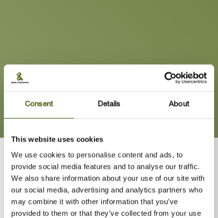
Consent
Details
About
This website uses cookies
Begyndelsen på min karriere går tilbage til et internationalt miljø.
We use cookies to personalise content and ads, to
Jeg har opbygget erfaring inden for forretning og ledelse i
provide social media features and to analyse our traffic.
virksomheder som Vodafone og Coca-Cola HBC, hvor jeg har
We also share information about your use of our site with
haft ansvar for at lede og udvikle salgsteams, nøglekunder og
our social media, advertising and analytics partners who
kundeserviceafdelinger. Jeg har stået i spidsen for teams på
may combine it with other information that you’ve
mere end 120 personer og drevet internationale projekter på
provided to them or that they’ve collected from your use