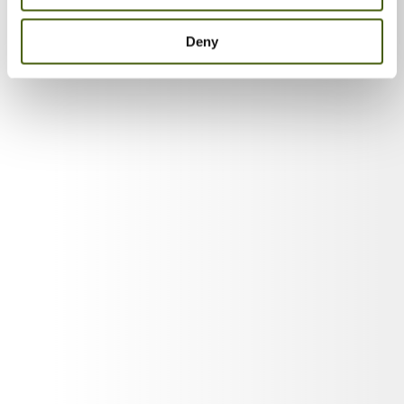
Terapie (Freelance)
Deny
2015 – 2022, Consultant, Coach and Trainer, Aleš Pokorný
2016 – 2018, Consultant, Krauthammer
2013 – 2015, Group Business Process Leader – Integrated
Order Management, Coca-Cola HBC
2010 – 2013, Customer Service Center Manager for Czech
& Slovak Republic, Coca-Cola HBC
2007 – 2010, Regional Sales Force Development Manager,
Middle Bohemia, Vodafone Czech Republic
2004 – 2006, Telesales Acquisitions Team Leader, Vodafone
Czech Republic