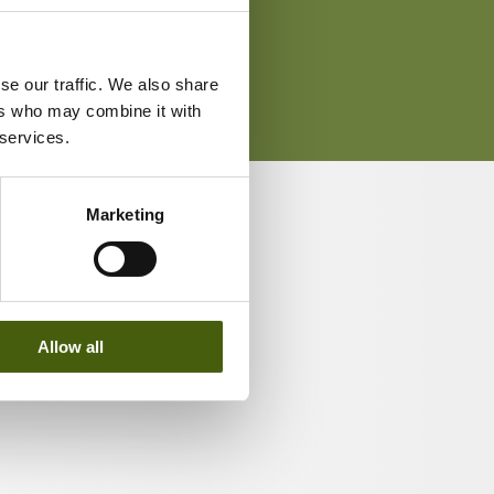
se our traffic. We also share
ers who may combine it with
 services.
Marketing
utive Coach & Facilitator, LHH
 Human Resources Head, CIT Financial Service
Allow all
ercial Training & Development Leader, GE China
al Talent Development Leader, APPLE Retail