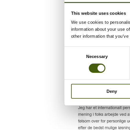
This website uses cookies
We use cookies to personalis
information about your use of
other information that you’ve
Consent
Necessary
Selection
Siden 1997 har jeg erhvervet
aspekter af mellemstore til s
globale brancher – herunder 
detailhandel. Med den baggr
Deny
indsigt til præsentationer om
udvikling.
Jeg har et internationalt pe
mening i folks arbejde ved a
følsom over for personlige u
efter de bedst mulige løsn