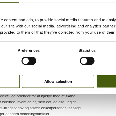
e content and ads, to provide social media features and to analy
 our site with our social media, advertising and analytics partn
 provided to them or that they’ve collected from your use of their
Preferences
Statistics
 mig international erfaring, med at styre alle
Exec
tore forretninger, HR-ledelse og talentudvikling i
sundhedspleje, finansielle services, teknologi og
und bringer jeg dynamisk og erfaringsbaseret
Asia
Allow selection
 personlig og organisatorisk effektivitet og
Comm
rspektiv og brænder for at hjælpe med at skabe
t forbinde, hvem de er, med det, de gør. Jeg er
Glob
dviklingsbehov og støtter enkeltpersoner i at søge
inger gennem coachingsamtaler.