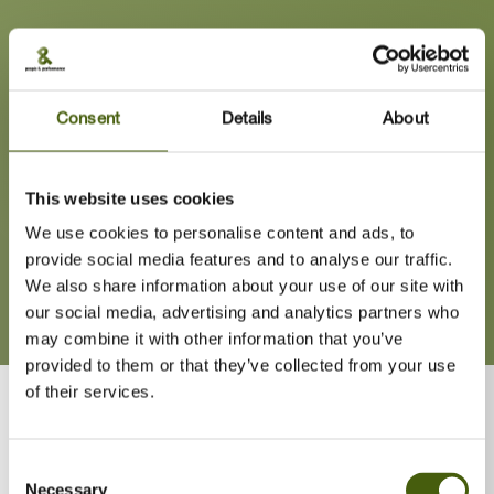
Consent
Details
About
This website uses cookies
We use cookies to personalise content and ads, to
provide social media features and to analyse our traffic.
We also share information about your use of our site with
our social media, advertising and analytics partners who
may combine it with other information that you’ve
provided to them or that they’ve collected from your use
of their services.
Jeg har mere end 30 års erfaring fra olie- og gasindustrien, heraf
over 10 år i ledende stillinger i både norske og internationale
virksomheder. Gennem min passion for ledelsesudvikling har jeg
Consent
opbygget solid viden om management, organisationsudvikling og
Necessary