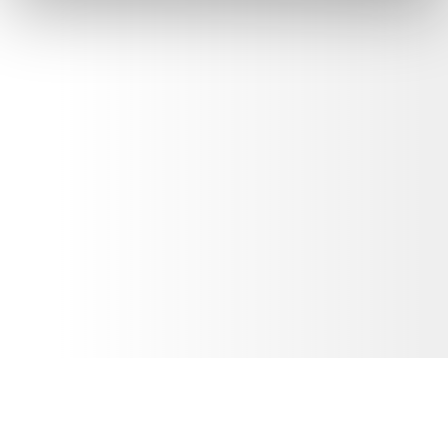
Sr. Country Manager Completion Tools, Halliburton
Program Director–Leadership Development, Statoil
Manager Subsea, Statoil
Coaching Training Institute–(CTI)
ORSC–Group & Organisational Coaching
Academy of Executive Coaching–London