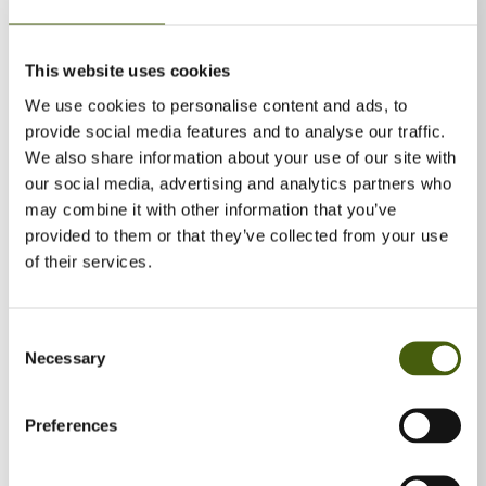
tryghed i det, vi kender, og dermed modvirker, at vi både kan
levere og lære nyt.
This website uses cookies
Gennem mine over 25 år som konsulent har jeg medvirket til, at
We use cookies to personalise content and ads, to
ledere, medarbejdere og teams kan forholde sig til nye og
provide social media features and to analyse our traffic.
udfordrende krav – og det er på en måde, der både skaber
We also share information about your use of our site with
trivsel, fællesskab og er i tråd med organisationens mål.
our social media, advertising and analytics partners who
Min værktøjskasse består af en stor psykologisk indsigt
may combine it with other information that you’ve
kombineret med lettilgængelige værktøjer inden for alle dele af
provided to them or that they’ve collected from your use
det daglige arbejde. Dette er blandt andet 1-til-1-samarbejde,
of their services.
team performance, ledelse, selvledelse, synergiopnåelse ved
forskelligheder, håndtering af pres, fælles læring og så videre.
Consent
Min tilgang er uformel, lyttende og direkte kommunikerende,
Necessary
Selection
kombineret med respekt for den enkeltes forudsætninger. Jeg er
god til at skabe en uformel og ligeværdig dialog – også når
tingene er gået lidt i hårdknude – og dermed medvirke til at åbne
Preferences
for nye veje i samarbejdet.