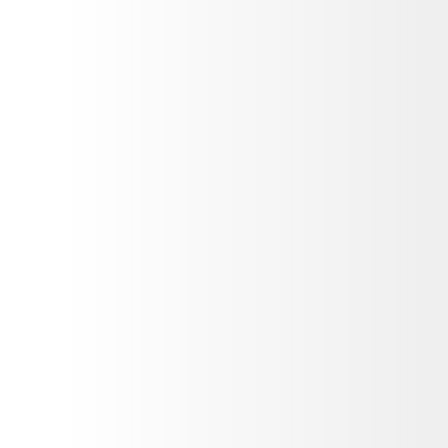
Personnel Manager, Dansk Supermarked
+45 5365 7791
jsk@pphr.com