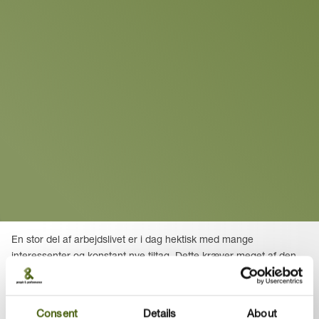
+45 5365 7791
|
JSK@PPHR.COM
En stor del af arbejdslivet er i dag hektisk med mange
interessenter og konstant nye tiltag. Dette kræver meget af den
enkelte og teamet – og ikke mindst i udførelsen af ledelse.
Nye forhold skal konstant læres og medvirke til optimering af
Consent
Details
About
vores performance. Netop under pres er det naturligt, at vi finder