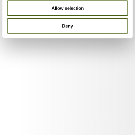
Senior Vice President Group HR, Pandora
Allow selection
Senior Vice President HR, William Demant
Deny
HR Manager & Interim CEO, IconMedialab
+45 2922 0274