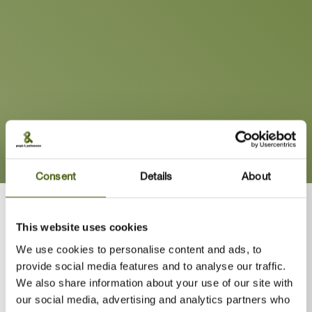
+45 2922 0274
|
MK@PPHR.COM
Consent
Details
About
Jeg hjælper organisationer med at bevæge sig effektivt fra
udfordring til løsning ved at skære igennem barrierer,
This website uses cookies
kompleksitet, jargon, røgslør og nonsens for at skabe klarhed og
We use cookies to personalise content and ads, to
resultater for virksomheden og alle involverede. Jeg tror på, at
provide social media features and to analyse our traffic.
mennesker kan opnå mere, end de tror.
We also share information about your use of our site with
Når jeg træner, vil jeg gerne have folk til at føle sig så trygge, at
our social media, advertising and analytics partners who
de vil vove sig ud på nye territorier. Som træner er det min