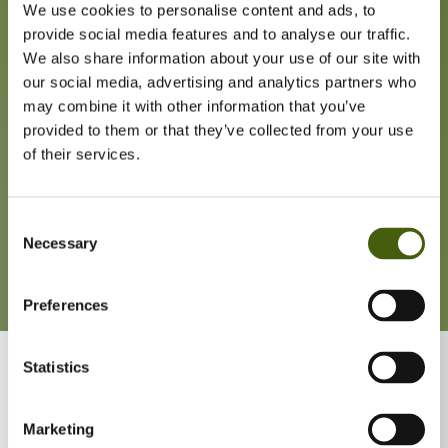
We use cookies to personalise content and ads, to
provide social media features and to analyse our traffic.
We also share information about your use of our site with
our social media, advertising and analytics partners who
may combine it with other information that you’ve
provided to them or that they’ve collected from your use
of their services.
Consent
Necessary
Selection
Preferences
Jeg fokuserer på en stærk strategisk forståelse af de vigtigste
Statistics
vækstmuligheder på markedet. Jeg har opnået et indgående
kendskab til kommercielle netværk på forskellige markeder og i
forskellige brancher. Jeg har evnen til at lede og støtte personlige
Marketing