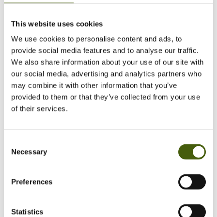
organisationens udvikling og fremdrift. Alle mål og
ambitioner afhænger af, om lederen selv er troværdig
This website uses cookies
og engageret i egen udvikling og dermed skaber basis
for organisationen udvikles. Det er lederens ansvar, at
We use cookies to personalise content and ads, to
“udvikling” ikke bare er noget, vi taler om.
provide social media features and to analyse our traffic.
We also share information about your use of our site with
Jeg er uddannet psykolog fra Aarhus Universitet og jeg
our social media, advertising and analytics partners who
har over 30 års erfaring som konsulent indenfor
may combine it with other information that you’ve
ledelsesudvikling og mere end 20 år som leder. Det har
provided to them or that they’ve collected from your use
givet mig en solid forståelse af ledelse og de dilemmaer
of their services.
og udfordringer, ledere møder.
Baseret i Danmark, jeg coacher på både dansk og
engelsk.
Consent
Necessary
Selection
SE MERE PÅ LINKEDIN
Preferences
Statistics