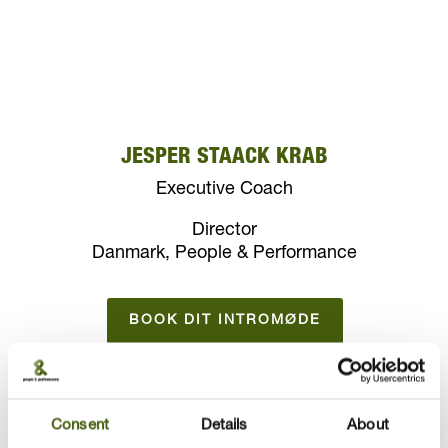
JESPER STAACK KRAB
Executive Coach
Director
Danmark, People & Performance
BOOK DIT INTROMØDE
Om Jesper Staack Krab
Consent
Details
About
Lederens rolle som rollemodel er afgørende for