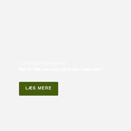
11/05/2026
|
Kundecases
Man får ikke mere salg ved at råbe “sælg mere!”
LÆS MERE