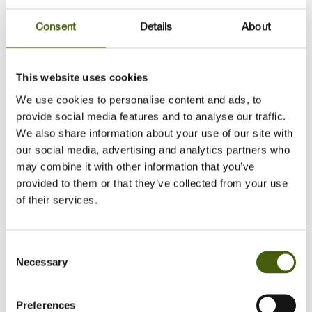
Consent
Details
About
”Vi vil gerne anbefale People & Performance til
andre, der har behov for at få styrket deres
This website uses cookies
organisatoriske fundament gennem deres ledere. Og
We use cookies to personalise content and ads, to
hvor der er behov for at lederne ikke kun bliver
provide social media features and to analyse our traffic.
We also share information about your use of our site with
klogere, men også handler klogt. Det har vi oplevet
our social media, advertising and analytics partners who
som en strategisk styrke i Verisure.”
may combine it with other information that you’ve
provided to them or that they’ve collected from your use
of their services.
Consent
Necessary
Selection
Preferences