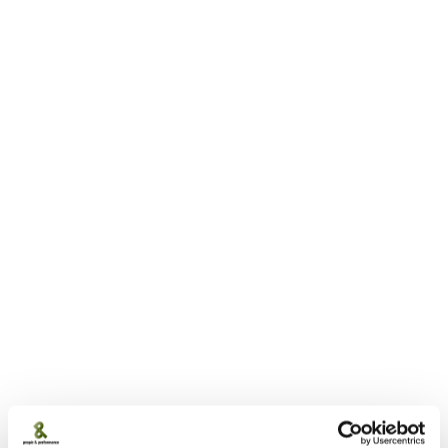
styrke lederne som gruppe
”Vores ledere er generelt vokset i lederrollen – de er
mere præcise i deres kommunikation og
målsætninger. De er blevet bedre til at håndtere de
lidt mere svære situationer, hvor medarbejderne
forventer, at deres leder træder i karakter. Derudover
har udviklingsforløbene ikke mindst styrket lederne
som samlet gruppe. De ser værdien i at sparre med
hinanden og lære videre i dagligdagen”