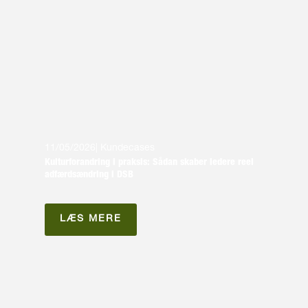
11/05/2026
|
Kundecases
Kulturforandring i praksis: Sådan skaber ledere reel
adfærdsændring i DSB
LÆS MERE