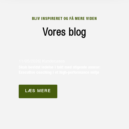
BLIV INSPIRERET OG FÅ MERE VIDEN
Vores blog
11/05/2026
|
Kundecases
Skab bevidst ledelse i takt med stigende ansvar:
Executive coaching i et high-performance miljø
LÆS MERE