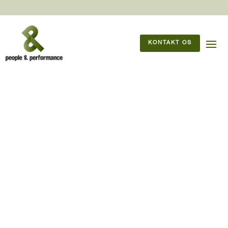
KONTAKT OS
25/12/2021
Udviklingsprogram i
Verisure
Et målrettet udviklingsprogram
med People & Performance har
givet Verisure en stærkere
ledergruppe, der er klar til at
drive den fortsatte vækst.