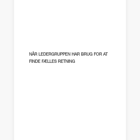
NÅR LEDERGRUPPEN HAR BRUG FOR AT
FINDE FÆLLES RETNING
Når ledergruppen skal stå
tydeligere samlet over for
medarbejderne
Når interne gnidninger forhindrer
strategisk fremdrift