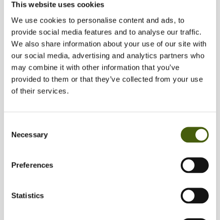
This website uses cookies
udvise højere grad af tillid og
samarbejde
We use cookies to personalise content and ads, to
provide social media features and to analyse our traffic.
skabe tydeligere alignment omkring
We also share information about your use of our site with
virksomhedens mål
our social media, advertising and analytics partners who
stå stærkere som rollemodeller i
may combine it with other information that you’ve
organisationen
provided to them or that they’ve collected from your use
of their services.
Consent
Necessary
Selection
Preferences
SÅDAN SKABER VI VARIG EFFEKT FOR VORES KUNDER
Statistics